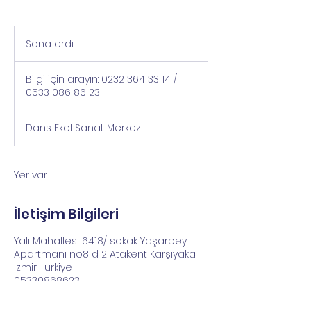
Sona erdi
S
o
Bilgi
n
için
Bilgi için arayın: 0232 364 33 14 /
a
arayın:
0232
0533 086 86 23
e
364
33
r
14
/
d
Dans Ekol Sanat Merkezi
0533
i
086
86
23
Yer var
İletişim Bilgileri
Yalı Mahallesi 6418/ sokak Yaşarbey
Apartmanı no8 d 2 Atakent Karşıyaka
İzmir Türkiye
05330868623
info@dansekol.com.tr