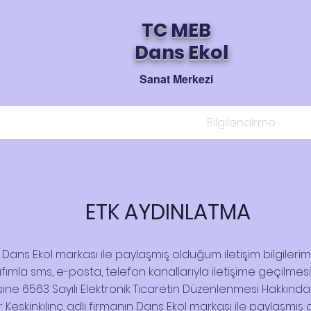
TC MEB
Dans Ekol
Sanat Merkezi
Akademik
Haberler
Bilgilendirme
ETK AYDINLATMA
ın Dans Ekol markası ile paylaşmış olduğum iletişim bilgileri
ımla sms, e-posta, telefon kanallarıyla iletişime geçilmesin
lmesine 6563 Sayılı Elektronik Ticaretin Düzenlenmesi Hakk
Keskinkılınç adlı firmanın Dans Ekol markası ile paylaşmış o