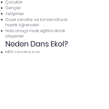
Çocuklar
Gençler
Yetişkinler
Güzel sanatlar ve konservatuvar
hazırlık öğrencileri
Hobi amaçlı müzik eğitimi almak
isteyenler
Neden Dans Ekol?
MEB ruhsatlı kurum
Uzman müzik eğitmenleri
Bireysel ve grup dersleri
Yaşa uygun eğitim programları
Konservatuvar hazırlık desteği
Ücretsiz tanışma dersi
Ücretsiz Tanışma
Dersi
Piyano eğitimlerimizi yakından