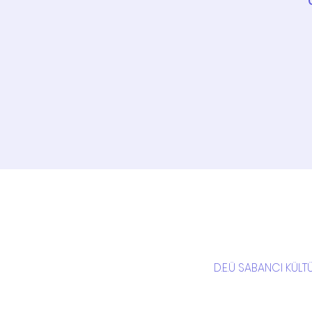
D.E.Ü SABANCI KÜLTÜ