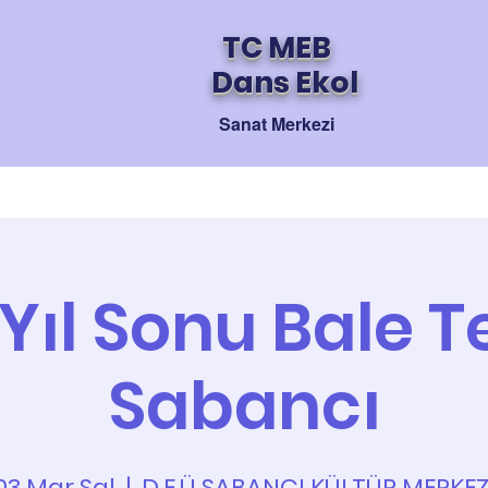
TC MEB
Dans Ekol
Sanat Merkezi
Akademik
Haberler
Bilgilendirme
Yıl Sonu Bale T
Sabancı
03 Mar Sal
  |  
D.E.Ü SABANCI KÜLTÜR MERKEZ