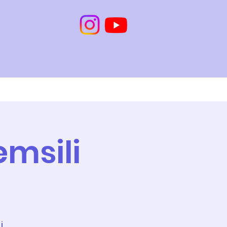
İletişim
Online Randevu
emsili
İ