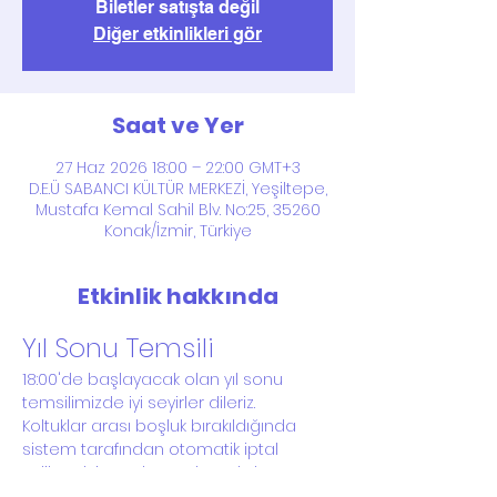
Biletler satışta değil
Diğer etkinlikleri gör
Saat ve Yer
27 Haz 2026 18:00 – 22:00 GMT+3
D.E.Ü SABANCI KÜLTÜR MERKEZİ, Yeşiltepe,
Mustafa Kemal Sahil Blv. No:25, 35260
Konak/İzmir, Türkiye
Etkinlik hakkında
Yıl Sonu Temsili
18:00'de başlayacak olan yıl sonu 
temsilimizde iyi seyirler dileriz.
Koltuklar arası boşluk bırakıldığında 
sistem tarafından otomatik iptal 
edilecektir. Bu durumdan Okulumuz 
sorumlu değildir.