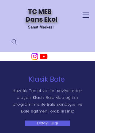
TC MEB
Dans Ekol
Sanat Merkezi
Klasik Bale
Hazırlık, Temel ve İleri seviyelerden
oluşan Klasik Bale Meb eğitim
programımız ile Bale sanatçısı ve
Bale eğitmeni olabilirsiniz
Detaylı Bilgi