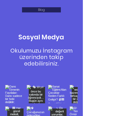
Blog
Sosyal Medya
Okulumuzu İnstagram
üzerinden takip
edebilirsiniz.