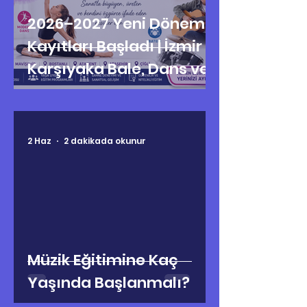
2026–2027 Yeni Dönem
Kayıtları Başladı | İzmir
Karşıyaka Bale, Dans ve
Müzik Kursları
2 Haz
2 dakikada okunur
Müzik Eğitimine Kaç
Yaşında Başlanmalı?