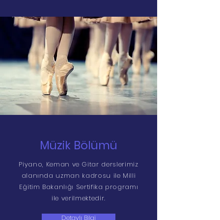
Müzik Bölümü
Piyano, Keman ve Gitar derslerimiz
alanında uzman kadrosu ile Milli
Eğitim Bakanlığı Sertifika programı
ile verilmektedir.
Detaylı Bilgi