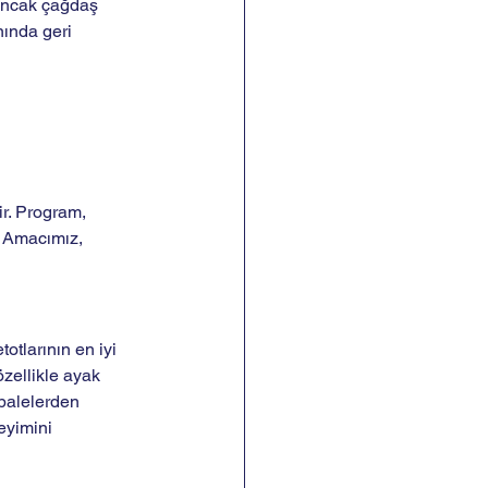
 ancak çağdaş 
nında geri 
ir. Program, 
. Amacımız, 
tlarının en iyi 
zellikle ayak 
balelerden 
eyimini 