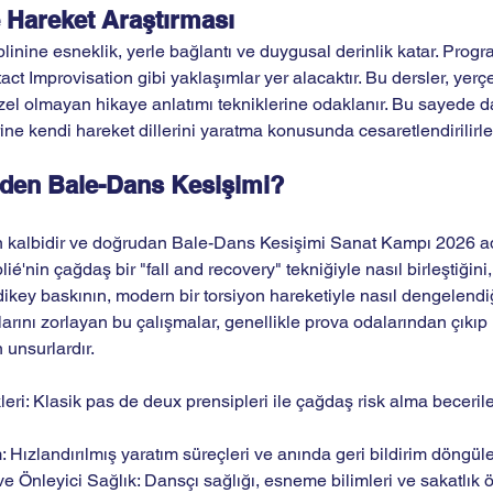
 Hareket Araştırması
linine esneklik, yerle bağlantı ve duygusal derinlik katar. Prog
 Improvisation gibi yaklaşımlar yer alacaktır. Bu dersler, yerçe
zel olmayan hikaye anlatımı tekniklerine odaklanır. Bu sayede d
rine kendi hareket dillerini yaratma konusunda cesaretlendirilirle
eden Bale-Dans Kesişimi?
n kalbidir ve doğrudan Bale-Dans Kesişimi Sanat Kampı 2026 ad
plié'nin çağdaş bir "fall and recovery" tekniğiyle nasıl birleştiğini,
dikey baskının, modern bir torsiyon hareketiyle nasıl dengelendiğ
rlarını zorlayan bu çalışmalar, genellikle prova odalarından çıkıp 
 unsurlardır.
eri: Klasik pas de deux prensipleri ile çağdaş risk alma becerile
: Hızlandırılmış yaratım süreçleri ve anında geri bildirim döngüle
ve Önleyici Sağlık: Dansçı sağlığı, esneme bilimleri ve sakatlık ön