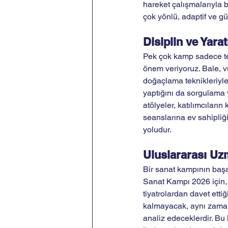
hareket çalışmalarıyla b
çok yönlü, adaptif ve g
Disiplin ve Yar
Pek çok kamp sadece tek
önem veriyoruz. Bale, vü
doğaçlama teknikleriyle
yaptığını da sorgulama 
atölyeler, katılımcıları
seanslarına ev sahipliği
yoludur.
Uluslararası Uz
Bir sanat kampının başar
Sanat Kampı 2026 için, d
tiyatrolardan davet etti
kalmayacak, aynı zamanda
analiz edeceklerdir. Bu 