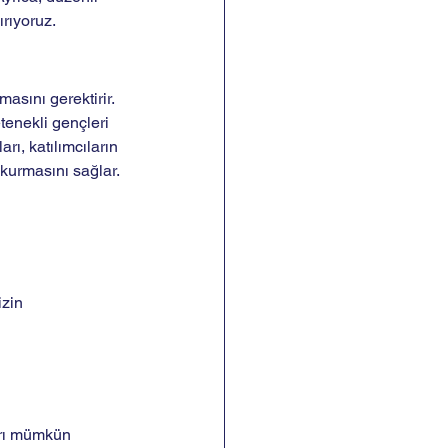
rıyoruz.
asını gerektirir. 
enekli gençleri 
rı, katılımcıların 
kurmasını sağlar. 
zin 
arı mümkün 