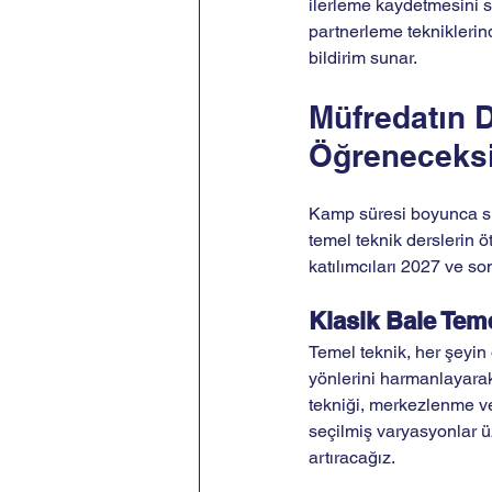
ilerleme kaydetmesini s
partnerleme tekniklerind
bildirim sunar.
Müfredatın D
Öğreneceksi
Kamp süresi boyunca sunu
temel teknik derslerin ö
katılımcıları 2027 ve so
Klasik Bale Teme
Temel teknik, her şeyin
yönlerini harmanlayarak
tekniği, merkezlenme ve
seçilmiş varyasyonlar üz
artıracağız.