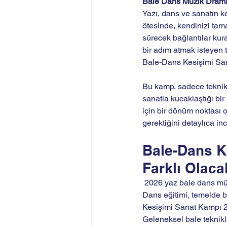
Bale Dans Müzik Drama 
Yazı, dans ve sanatın ke
ötesinde, kendinizi tam
sürecek bağlantılar kur
bir adım atmak isteyen t
Bale-Dans Kesişimi Sa
Bu kamp, sadece teknik b
sanatla kucaklaştığı bir
için bir dönüm noktası o
gerektiğini detaylıca i
Bale-Dans K
Farklı Olac
 2026 yaz bale dans müzi
Dans eğitimi, temelde bi
Kesişimi Sanat Kampı 20
Geleneksel bale teknikl