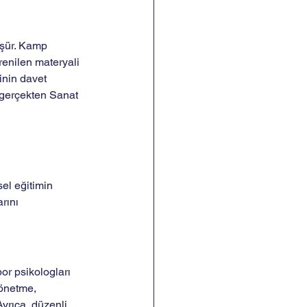
üşür. Kamp 
renilen materyali 
inin davet 
, gerçekten Sanat 
el eğitimin 
rını 
or psikologları 
yönetme, 
yrıca, düzenli 