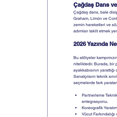
Çağdaş Dans ve
Çağdaş dans, bale disip
Graham, Limón ve Contact
zemin hareketleri ve sö
adımları taklit etmek ye
2026 Yazında N
Bu atölyeler kampımızı
niteliktedir. Burada, bir 
ayakkabısının yarattığı 
Sanatçıların teknik sını
seçmelerde fark yaratan
Partnerleme Teknikl
entegrasyonu.
Koreografik Yaratım
Vücut Farkındalığı 