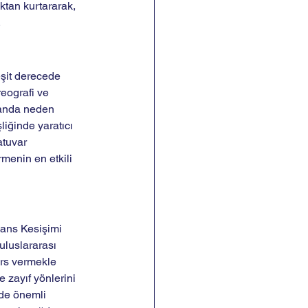
aktan kurtararak, 
.
şit derecede 
reografi ve 
manda neden 
iğinde yaratıcı 
atuvar 
menin en etkili 
Dans Kesişimi 
uluslararası 
ers vermekle 
 zayıf yönlerini 
nde önemli 