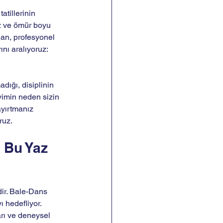
tillerinin 
z ve ömür boyu 
nan, profesyonel 
nı aralıyoruz: 
dığı, disiplinin 
yimin neden sizin 
ayırtmanız 
ruz.
 Bu Yaz 
dir. Bale-Dans 
 hedefliyor. 
rı ve deneysel 