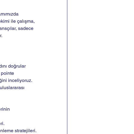
ramımızda 
kimi ile çalışma, 
ansçılar, sadece 
r.
ını doğrular 
 pointe 
ini inceliyoruz. 
uluslararası 
rinin 
ri.
leme stratejileri.