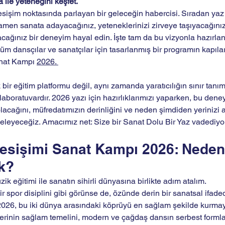
ile yeteneğini keşfet.
sişim noktasında parlayan bir geleceğin habercisi. Sıradan yaz ta
amen sanata adayacağınız, yeteneklerinizi zirveye taşıyacağını
acağınız bir deneyim hayal edin. İşte tam da bu vizyonla hazırla
üm dansçılar ve sanatçılar için tasarlanmış bir programın kapıları
nat Kampı 
2026. 
ir eğitim platformu değil, aynı zamanda yaratıcılığın sınır tanıma
 laboratuvardır. 2026 yazı için hazırlıklarımızı yaparken, bu dene
lacağını, müfredatımızın derinliğini ve neden şimdiden yerinizi 
nceleyeceğiz. Amacımız net: Size bir Sanat Dolu Bir Yaz vadediyo
esişimi Sanat Kampı 2026: Neden
ak?
k eğitimi ile sanatın sihirli dünyasına birlikte adım atalım.
r spor disiplini gibi görünse de, özünde derin bir sanatsal ifade
26, bu iki dünya arasındaki köprüyü en sağlam şekilde kurmayı
erinin sağlam temelini, modern ve çağdaş dansın serbest formla