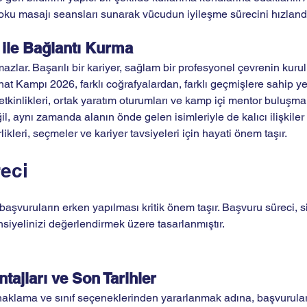
doku masajı seansları sunarak vücudun iyileşme sürecini hızlandı
 ile Bağlantı Kurma
azlar. Başarılı bir kariyer, sağlam bir profesyonel çevrenin kurulm
t Kampı 2026, farklı coğrafyalardan, farklı geçmişlere sahip yet
etkinlikleri, ortak yaratım oturumları ve kamp içi mentor buluşmala
l, aynı zamanda alanın önde gelen isimleriyle de kalıcı ilişkiler 
likleri, seçmeler ve kariyer tavsiyeleri için hayati önem taşır.
eci 
aşvuruların erken yapılması kritik önem taşır. Başvuru süreci, si
nsiyelinizi değerlendirmek üzere tasarlanmıştır.
tajları ve Son Tarihler
konaklama ve sınıf seçeneklerinden yararlanmak adına, başvurul