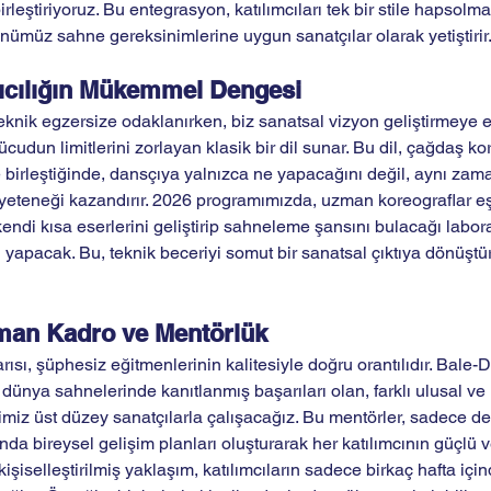
irleştiriyoruz. Bu entegrasyon, katılımcıları tek bir stile hapsolm
ünümüz sahne gereksinimlerine uygun sanatçılar olarak yetiştirir
atıcılığın Mükemmel Dengesi
nik egzersize odaklanırken, biz sanatsal vizyon geliştirmeye e
cudun limitlerini zorlayan klasik bir dil sunar. Bu dil, çağdaş ko
 birleştiğinde, dansçıya yalnızca ne yapacağını değil, aynı za
yeteneği kazandırır. 2026 programımızda, uzman koreograflar eşl
n kendi kısa eserlerini geliştirip sahneleme şansını bulacağı labor
 yapacak. Bu, teknik beceriyi somut bir sanatsal çıktıya dönüştür
man Kadro ve Mentörlük
ısı, şüphesiz eğitmenlerinin kalitesiyle doğru orantılıdır. Bale-
ünya sahnelerinde kanıtlanmış başarıları olan, farklı ulusal ve 
ğimiz üst düzey sanatçılarla çalışacağız. Bu mentörler, sadece d
 bireysel gelişim planları oluşturarak her katılımcının güçlü ve
kişiselleştirilmiş yaklaşım, katılımcıların sadece birkaç hafta içi