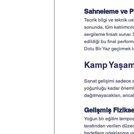
Sahneleme ve P
Teorik bilgi ve teknik u
sonunda, tüm katılımcıla
sergileme fırsatı sunar. 
edildiği bu final perfor
Dolu Bir Yaz geçirmek i
Kamp Yaşamı
Sanat gelişimi sadece s
yoğunluğu kadar önemlidi
dağıtmayacakları, ancak
Gelişmiş Fizikse
Yoğun bir eğitim temposu
tarafından verilen düzen
hedeflere odaklanma ve g