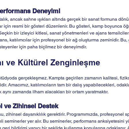
erformans Deneyimi
stalık, ancak sahne ışıkları altında gerçek bir sanat formuna dön
r için resmi bir gösteri düzenlenir. Bu gösteri, kamp boyunca öğ
Seçkin bir izleyici kitlesi, sanat yönetmenleri ve ajans temsilciler
mans, katılımcılar için profesyonel bir ağ oluşturma zeminidir. Bu
steyenler için paha biçilmez bir deneyimdir.
 ve Kültürel Zenginleşme
tüdyoda gerçekleşmez. Kampta geçirilen zamanın kalitesi, fiziks
r. Amacımız, katılımcıların tam bir dalış yapabilecekleri, odakla
 aynı zamanda ilham alacakları bir ortam yaratmaktır.
l ve Zihinsel Destek
, zihinsel dayanıklılık gerektirir. Programımızda, profesyonel sp
li seminerler yer alır. Bu seminerler, performans anksiyetesini 
eri bildirimi yapıcı bir şekilde kullanma konularına odaklanır. A