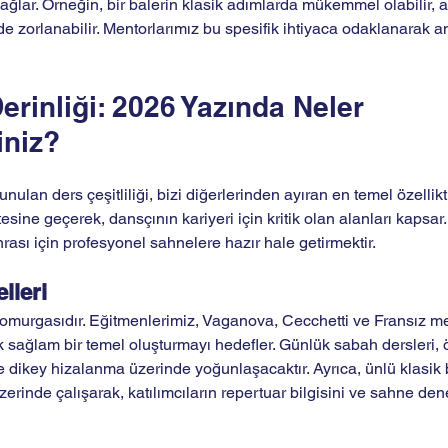
ağlar. Örneğin, bir balerin klasik adımlarda mükemmel olabilir,
e zorlanabilir. Mentorlarımız bu spesifik ihtiyaca odaklanarak a
erinliği: 2026 Yazında Neler 
niz?
lan ders çeşitliliği, bizi diğerlerinden ayıran en temel özellikt
tesine geçerek, dansçının kariyeri için kritik olan alanları kapsar
nrası için profesyonel sahnelere hazır hale getirmektir.
lleri 
 omurgasıdır. Eğitmenlerimiz, Vaganova, Cecchetti ve Fransız meto
 sağlam bir temel oluşturmayı hedefler. Günlük sabah dersleri, ö
 dikey hizalanma üzerinde yoğunlaşacaktır. Ayrıca, ünlü klasik 
erinde çalışarak, katılımcıların repertuar bilgisini ve sahne den