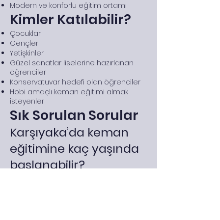
Modern ve konforlu eğitim ortamı
Kimler Katılabilir?
Çocuklar
Gençler
Yetişkinler
Güzel sanatlar liselerine hazırlanan
öğrenciler
Konservatuvar hedefi olan öğrenciler
Hobi amaçlı keman eğitimi almak
isteyenler
Sık Sorulan Sorular
Karşıyaka’da keman
eğitimine kaç yaşında
başlanabilir?
Genellikle 5 yaşından itibaren keman
eğitimine başlanabilmektedir.
Daha önce müzik
eğitimi almam